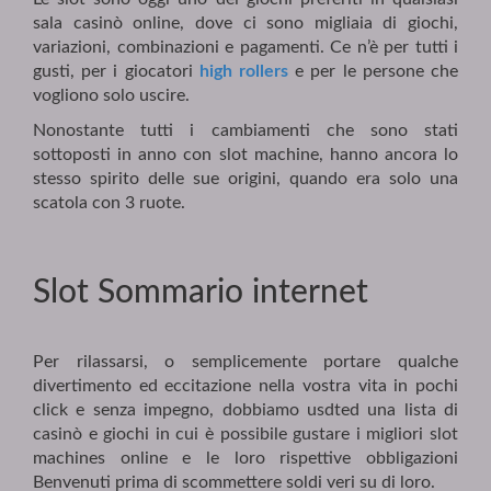
sala casinò online, dove ci sono migliaia di giochi,
variazioni, combinazioni e pagamenti.
Ce n’è per tutti i
gusti, per i giocatori
high rollers
e per le persone che
vogliono solo uscire.
Nonostante tutti i cambiamenti che sono stati
sottoposti in anno con slot machine, hanno ancora lo
stesso spirito delle sue origini, quando era solo una
scatola con 3 ruote.
Slot Sommario internet
Per rilassarsi, o semplicemente portare qualche
divertimento ed eccitazione nella vostra vita in pochi
click e senza impegno, dobbiamo usdted una lista di
casinò e giochi in cui è possibile gustare i migliori slot
machines online e le loro rispettive obbligazioni
Benvenuti prima di scommettere soldi veri su di loro.