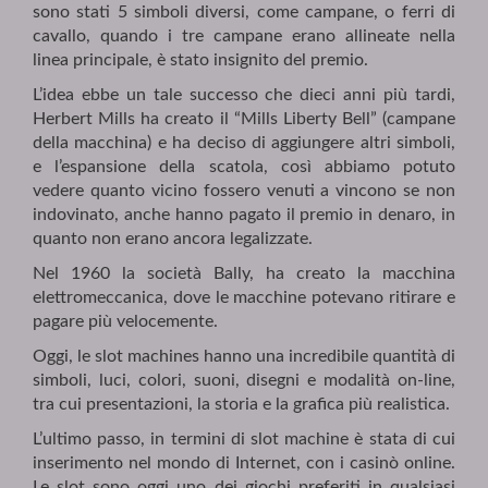
sono stati 5 simboli diversi, come campane, o ferri di
cavallo, quando i tre campane erano allineate nella
linea principale, è stato insignito del premio.
L’idea ebbe un tale successo che dieci anni più tardi,
Herbert Mills ha creato il “Mills Liberty Bell” (campane
della macchina) e ha deciso di aggiungere altri simboli,
e l’espansione della scatola, così abbiamo potuto
vedere quanto vicino fossero venuti a vincono se non
indovinato, anche hanno pagato il premio in denaro, in
quanto non erano ancora legalizzate.
Nel 1960 la società Bally, ha creato la macchina
elettromeccanica, dove le macchine potevano ritirare e
pagare più velocemente.
Oggi, le slot machines hanno una incredibile quantità di
simboli, luci, colori, suoni, disegni e modalità on-line,
tra cui presentazioni, la storia e la grafica più realistica.
L’ultimo passo, in termini di slot machine è stata di cui
inserimento nel mondo di Internet, con i casinò online.
Le slot sono oggi uno dei giochi preferiti in qualsiasi