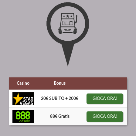
Casino
Bonus
20€ SUBITO + 200€
GIOCA ORA!
88€ Gratis
GIOCA ORA!